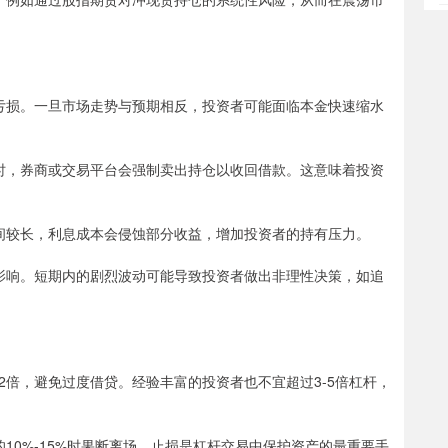
放大亏损。一旦市场走势与预期相反，投资者可能面临本金快速缩水
比例时，券商或交易平台会强制卖出持仓以收回借款。这意味着投资
仓时间较长，利息成本会侵蚀部分收益，增加投资者的持有压力。
理的影响。短期内的剧烈波动可能导致投资者做出非理性决策，如追
5倍或2倍，避免过度借贷。经验丰富的投资者也不宜超过3-5倍杠杆，
金的10%-15%时果断离场。止损是杠杆交易中保护资产的最重要手