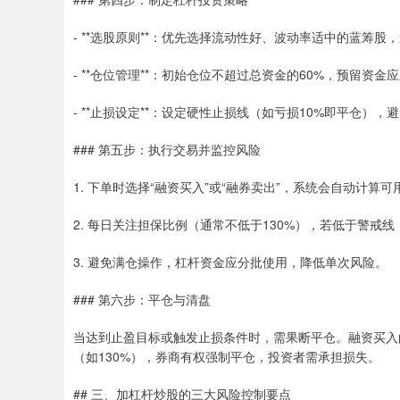
- **选股原则**：优先选择流动性好、波动率适中的蓝筹股
- **仓位管理**：初始仓位不超过总资金的60%，预留资金
- **止损设定**：设定硬性止损线（如亏损10%即平仓），
### 第五步：执行交易并监控风险
1. 下单时选择“融资买入”或“融券卖出”，系统会自动计算可
2. 每日关注担保比例（通常不低于130%），若低于警戒
3. 避免满仓操作，杠杆资金应分批使用，降低单次风险。
### 第六步：平仓与清盘
当达到止盈目标或触发止损条件时，需果断平仓。融资买入
（如130%），券商有权强制平仓，投资者需承担损失。
## 三、加杠杆炒股的三大风险控制要点