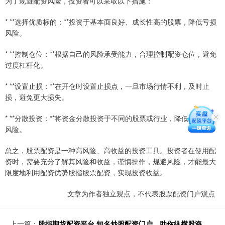
为了规避配资风险，投资者可以采取以下措施：
* **选择优质标的：**投资于基本面良好、成长性高的股票，降低亏损
风险。
* **控制仓位：**根据自己的风险承受能力，合理控制配资仓位，避免
过度杠杆化。
* **设置止损：**在开仓时设置止损点，一旦市场行情不利，及时止
损，避免更大损失。
* **分散投资：**将资金分散投资于不同的股票或行业，降低单一标的
风险。
总之，股票配资是一种高风险、高收益的投资工具。投资者在使用配
资时，需要充分了解其风险和收益，谨慎操作，规避风险，才能最大
限度地利用配资优势股指股票配资，实现投资收益。
文章为作者独立观点，不代表股票配资门户观点
上一篇：
股指期货配资平台 知名炒股配资门户，助你纵横股海，