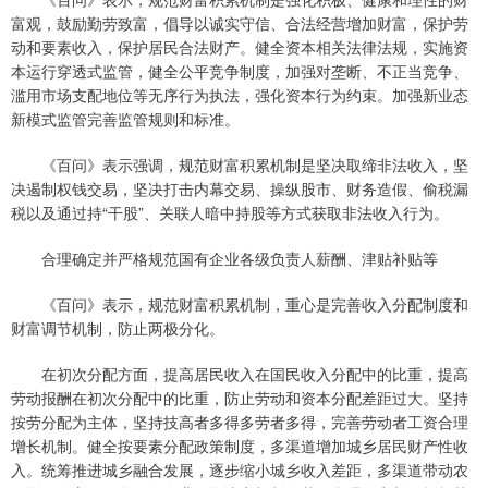
富观，鼓励勤劳致富，倡导以诚实守信、合法经营增加财富，保护劳
动和要素收入，保护居民合法财产。健全资本相关法律法规，实施资
本运行穿透式监管，健全公平竞争制度，加强对垄断、不正当竞争、
滥用市场支配地位等无序行为执法，强化资本行为约束。加强新业态
新模式监管完善监管规则和标准。
《百问》表示强调，规范财富积累机制是坚决取缔非法收入，坚
决遏制权钱交易，坚决打击内幕交易、操纵股市、财务造假、偷税漏
税以及通过持“干股”、关联人暗中持股等方式获取非法收入行为。
合理确定并严格规范国有企业各级负责人薪酬、津贴补贴等
《百问》表示，规范财富积累机制，重心是完善收入分配制度和
财富调节机制，防止两极分化。
在初次分配方面，提高居民收入在国民收入分配中的比重，提高
劳动报酬在初次分配中的比重，防止劳动和资本分配差距过大。坚持
按劳分配为主体，坚持技高者多得多劳者多得，完善劳动者工资合理
增长机制。健全按要素分配政策制度，多渠道增加城乡居民财产性收
入。统筹推进城乡融合发展，逐步缩小城乡收入差距，多渠道带动农