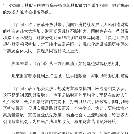
1. 收益率：炒股人的收益率是衡量其炒股能力的重要指标。收益率高
的炒股人通常会排名靠前。
《百问》称，改革开放以来，我国经济持续发展，人民创造财富
的机会途径大大增加，财富积累规模不断扩大。同时也存在一些财富
积累手段不规范、财富分化乃至非法获取财富等问题。《决定》强调
规范财富积累机制，对于缩小贫富差距、让现代化建设成果更多更公
平惠及全体人民、实现共同富裕意义重大。
具体来看，《百问》从三方面厘清了如何规范财富积累机制。
规范财富积累机制是打击以非法手段致富，抑制以畸形机制暴富
《百问》表示配资买股，规范财富积累机制，应澄清相关认识。
这不是限制居民财富增长，也不是搞财富的平均化，而是在鼓励人们
勤劳致富、合法积累财富的前提下，打击以非法手段致富，抑制以畸
形机制暴富，促进实现居民财富正常、合法增长。为此，要持续推动
高质量发展，完善就业优先政策，畅通社会向上流动渠道，给更多人
创造致富机会，为居民合法增加收入、积累财富营造良好环境。
《百问》表示，规范财富积累机制是强化积极、健康和理性的财