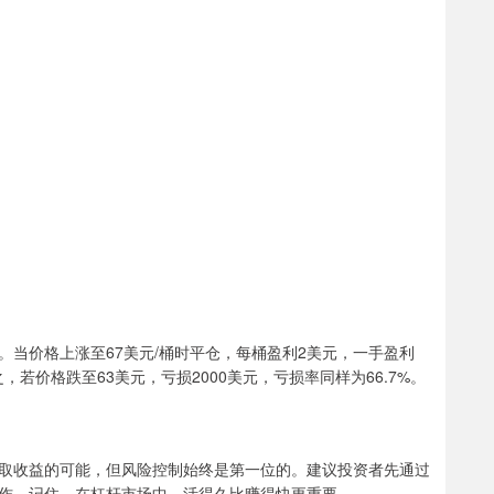
。当价格上涨至67美元/桶时平仓，每桶盈利2美元，一手盈利
之，若价格跌至63美元，亏损2000美元，亏损率同样为66.7%。
取收益的可能，但风险控制始终是第一位的。建议投资者先通过
作。记住，在杠杆市场中，活得久比赚得快更重要。